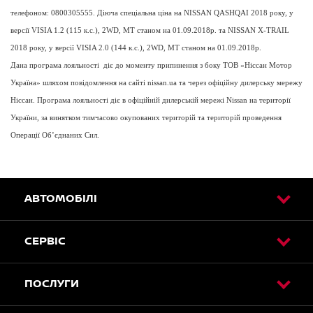
телефоном: 0800305555. Діюча спеціальна ціна на NISSAN QASHQAI 2018 року, у
версії VISIA 1.2 (115 к.с.), 2WD, МТ станом на 01.09.2018р. та NISSAN X-TRAIL
2018 року, у версії VISIA 2.0 (144 к.с.), 2WD, МТ станом на 01.09.2018р.
Дана програма лояльності діє до моменту припинення з боку ТОВ «Ніссан Мотор
Україна» шляхом повідомлення на сайті nissan.ua та через офіційну дилерську мережу
Ніссан. Програма лояльності діє в офіційній дилерській мережі Nissan на території
України, за винятком тимчасово окупованих територій та територій проведення
Операції Об’єднаних Сил.
АВТОМОБІЛІ
СЕРВІС
ПОСЛУГИ