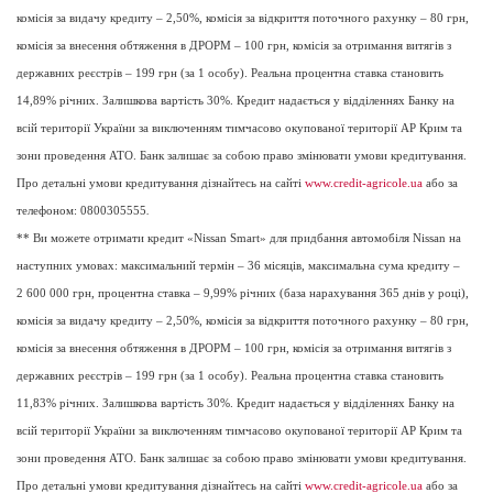
комісія за видачу кредиту – 2,50%, комісія за відкриття поточного рахунку – 80 грн,
комісія за внесення обтяження в ДРОРМ – 100 грн, комісія за отримання витягів з
державних реєстрів – 199 грн (за 1 особу). Реальна процентна ставка становить
14,89% річних. Залишкова вартість 30%. Кредит надається у відділеннях Банку на
всій території України за виключенням тимчасово окупованої території АР Крим та
зони проведення АТО. Банк залишає за собою право змінювати умови кредитування.
Про детальні умови кредитування дізнайтесь на сайті
www.credit-agricole.ua
або за
телефоном: 0800305555
.
** Ви можете отримати кредит «Nissan Smart» для придбання автомобіля Nissan на
наступних умовах: максимальний термін – 36 місяців, максимальна сума кредиту –
2 600 000 грн, процентна ставка – 9,99% річних (база нарахування 365 днів у році),
комісія за видачу кредиту – 2,50%, комісія за відкриття поточного рахунку – 80 грн,
комісія за внесення обтяження в ДРОРМ – 100 грн, комісія за отримання витягів з
державних реєстрів – 199 грн (за 1 особу). Реальна процентна ставка становить
11,83% річних. Залишкова вартість 30%. Кредит надається у відділеннях Банку на
всій території України за виключенням тимчасово окупованої території АР Крим та
зони проведення АТО. Банк залишає за собою право змінювати умови кредитування.
Про детальні умови кредитування дізнайтесь на сайті
www.credit-agricole.ua
або за