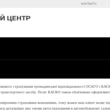
КОНТАКТИ
Й ЦЕНТР
зкового страхування громадянської відповідальності ОСАГО і КАСК
ій транспортного засобу. Поліс КАСКО також обов'язково оформляють
евіреними страховими компаніями, тому кожен наш клієнт може під
натися детальніше про умови автострахування в автомобільному сал