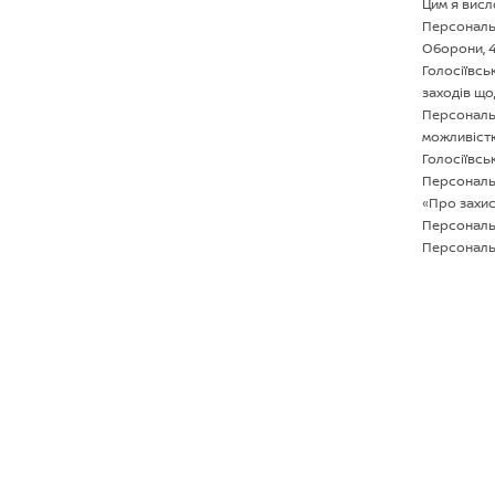
Цим я висл
Персональні
Оборони, 4
Голосiївсь
заходів що
Персональн
можливістю
Голосiївсь
Персональн
«Про захис
Персональн
Персональн