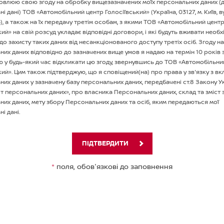
овлюю свою згоду на обробку вищезазначених моїх персональних даних (д
 дані) ТОВ «Автомобiльний центр Голосiївський» (Україна, 03127, м. Київ, ву
), а також на їх передачу третім особам, з якими ТОВ «Автомобiльний цент
кий» на свій розсуд укладає відповідні договори, і які будуть вживати необх
до захисту таких даних від несанкціонованого доступу третіх осіб. Згоду н
их даних відповідно до зазначених вище умов я надаю на термін 10 років 
 у будь-який час відкликати цю згоду, звернувшись до ТОВ «Автомобiльни
кий». Цим також підтверджую, що я сповіщений(на) про права у зв'язку з в
их даних у зазначену базу персональних даних, передбачені ст.8 Закону У
т персональних даних», про власника Персональних даних, склад та зміст 
их даних, мету збору Персональних даних та осіб, яким передаються мої
і дані.
ПІДТВЕРДИТИ
*
поля, обов'язкові до заповнення