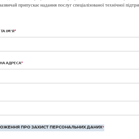
азвичай припускає надання послуг спеціалізованої технічної підтр
*
ТА ІМ'Я
*
НА АДРЕСА
ОЖЕННЯ ПРО ЗАХИСТ ПЕРСОНАЛЬНИХ ДАНИХ
*